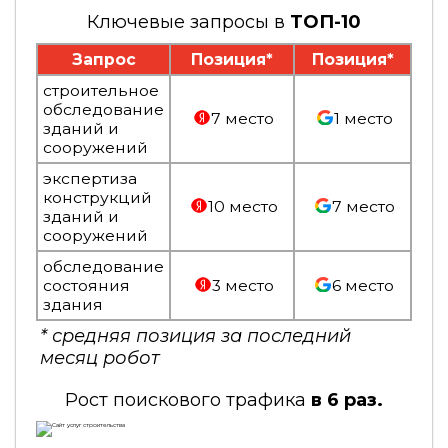
Ключевые запросы в
ТОП-10
Запрос
Позиция*
Позиция*
строительное
обследование
7 место
1 место
зданий и
сооружений
экспертиза
конструкций
10 место
7 место
зданий и
сооружений
обследование
состояния
3 место
6 место
здания
* средняя позиция за последний
месяц робот
Рост поискового трафика
в 6 раз.