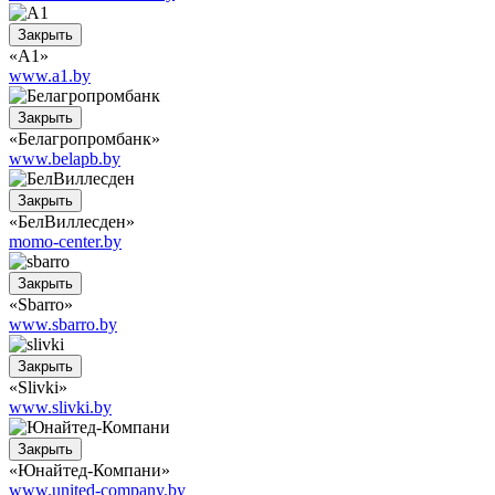
Закрыть
«A1»
www.a1.by
Закрыть
«Белагропромбанк»
www.belapb.by
Закрыть
«БелВиллесден»
momo-center.by
Закрыть
«Sbarro»
www.sbarro.by
Закрыть
«Slivki»
www.slivki.by
Закрыть
«Юнайтед-Компани»
www.united-company.by