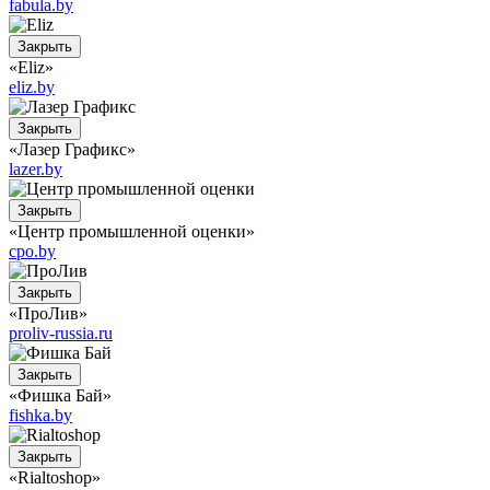
fabula.by
Закрыть
«Eliz»
eliz.by
Закрыть
«Лазер Графикс»
lazer.by
Закрыть
«Центр промышленной оценки»
cpo.by
Закрыть
«ПроЛив»
proliv-russia.ru
Закрыть
«Фишка Бай»
fishka.by
Закрыть
«Rialtoshop»