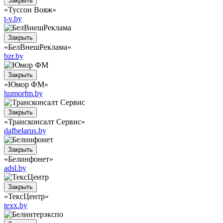
Закрыть
«Туссон Вояж»
t-v.by
Закрыть
«БелВнешРеклама»
bzr.by
Закрыть
«Юмор ФМ»
humorfm.by
Закрыть
«Трансконсалт Сервис»
dafbelarus.by
Закрыть
«Белинфонет»
adsl.by
Закрыть
«ТексЦентр»
texx.by